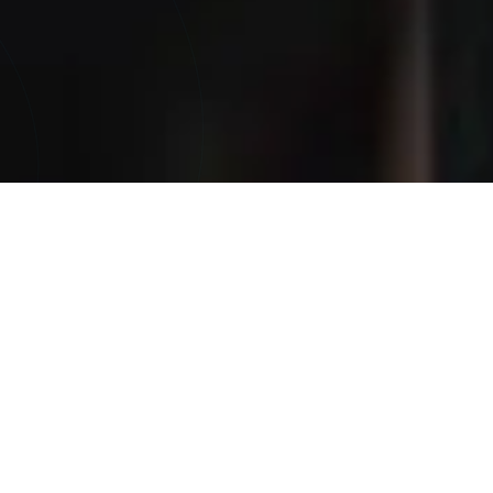
360 Financements
VOTRE
EXPERT EN CRÉDITS
DANS LA DRÔME
Depuis 2019,
360 Financements
se distingue comme
un acteur majeur dans le domaine du financement, en